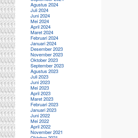
Agustus 2024
Juli 2024
Juni 2024
Mei 2024
April 2024
Maret 2024
Februari 2024
Januari 2024
Desember 2023
November 2023
Oktober 2023
September 2023
Agustus 2023
Juli 2023
Juni 2023
Mei 2023
April 2023
Maret 2023
Februari 2023
Januari 2023
Juni 2022
Mei 2022
April 2022
November 2021
Oktober 2021