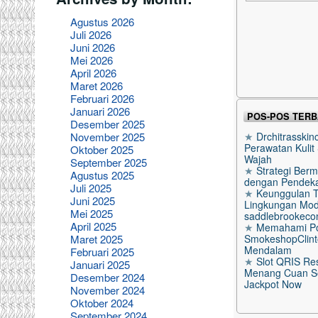
Agustus 2026
Juli 2026
Juni 2026
Mei 2026
April 2026
Maret 2026
Februari 2026
Januari 2026
POS-POS TER
Desember 2025
November 2025
Drchitrasskin
Perawatan Kulit
Oktober 2025
Wajah
September 2025
Strategi Ber
Agustus 2025
dengan Pendeka
Juli 2025
Keunggulan T
Juni 2025
Lingkungan Mo
Mei 2025
saddlebrookeco
April 2025
Memahami Po
Maret 2025
SmokeshopClint
Mendalam
Februari 2025
Slot QRIS R
Januari 2025
Menang Cuan Se
Desember 2024
Jackpot Now
November 2024
Oktober 2024
September 2024