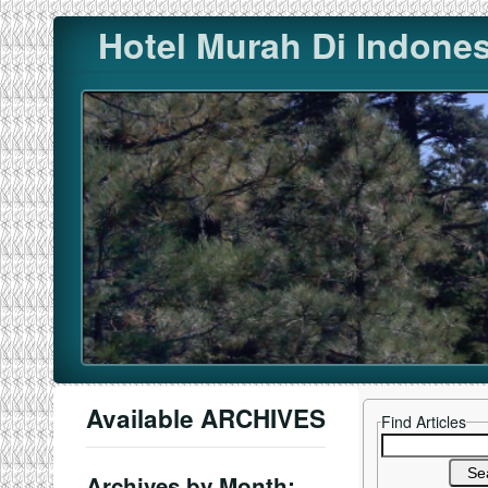
Skip
Hotel Murah Di Indones
to
content
Available ARCHIVES
Find Articles
Search
for:
Archives by Month: