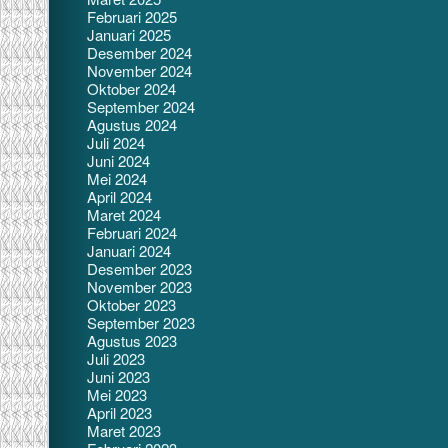
Februari 2025
Januari 2025
Desember 2024
November 2024
Oktober 2024
September 2024
Agustus 2024
Juli 2024
Juni 2024
Mei 2024
April 2024
Maret 2024
Februari 2024
Januari 2024
Desember 2023
November 2023
Oktober 2023
September 2023
Agustus 2023
Juli 2023
Juni 2023
Mei 2023
April 2023
Maret 2023