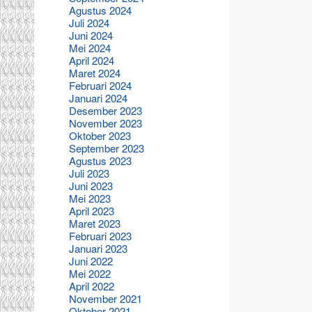
Agustus 2024
Juli 2024
Juni 2024
Mei 2024
April 2024
Maret 2024
Februari 2024
Januari 2024
Desember 2023
November 2023
Oktober 2023
September 2023
Agustus 2023
Juli 2023
Juni 2023
Mei 2023
April 2023
Maret 2023
Februari 2023
Januari 2023
Juni 2022
Mei 2022
April 2022
November 2021
Oktober 2021