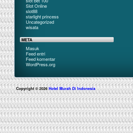
slot bet 100
Slot Online
slot88
starlight princess
Uncategorized
wisata
META
Masuk
Feed entri
Feed komentar
WordPress.org
Copyright © 2026
Hotel Murah Di Indonesia