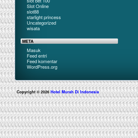
slot bet 100
Slot Online
slot88
starlight princess
Uncategorized
wisata
META
Masuk
Feed entri
Feed komentar
WordPress.org
Copyright © 2026
Hotel Murah Di Indonesia