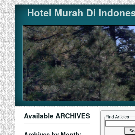
Skip
Hotel Murah Di Indones
to
content
Available ARCHIVES
Find Articles
Search
for:
Archives by Month: