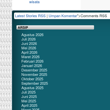
wisata
Latest Stories RSS
|
Umpan Komentar
">Comments RSS
ARSIP
Agustus 2026
Juli 2026
Juni 2026
Mei 2026
April 2026
Maret 2026
Februari 2026
Januari 2026
Desember 2025
November 2025
Oktober 2025
September 2025
Agustus 2025
Juli 2025
Juni 2025
Mei 2025
April 2025
Maret 2025