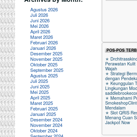
Agustus 2026
Juli 2026
Juni 2026
Mei 2026
April 2026
Maret 2026
Februari 2026
Januari 2026
POS-POS TER
Desember 2025
November 2025
Drchitrasskin
Perawatan Kulit
Oktober 2025
Wajah
September 2025
Strategi Ber
Agustus 2025
dengan Pendeka
Juli 2025
Keunggulan T
Juni 2025
Lingkungan Mo
Mei 2025
saddlebrookeco
April 2025
Memahami Po
Maret 2025
SmokeshopClint
Mendalam
Februari 2025
Slot QRIS R
Januari 2025
Menang Cuan Se
Desember 2024
Jackpot Now
November 2024
Oktober 2024
September 2024