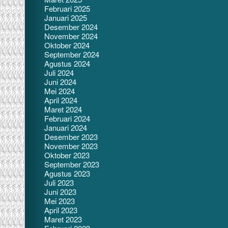
Februari 2025
Januari 2025
Desember 2024
November 2024
Oktober 2024
September 2024
Agustus 2024
Juli 2024
Juni 2024
Mei 2024
April 2024
Maret 2024
Februari 2024
Januari 2024
Desember 2023
November 2023
Oktober 2023
September 2023
Agustus 2023
Juli 2023
Juni 2023
Mei 2023
April 2023
Maret 2023