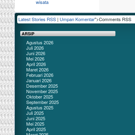
wisata
Latest Stories RSS
|
Umpan Komentar
">Comments RSS
ARSIP
Agustus 2026
Juli 2026
Juni 2026
Mei 2026
April 2026
Maret 2026
Februari 2026
Januari 2026
Desember 2025
November 2025
Oktober 2025
September 2025
Agustus 2025
Juli 2025
Juni 2025
Mei 2025
April 2025
Maret 2025