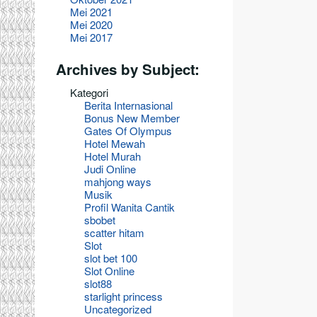
Mei 2021
Mei 2020
Mei 2017
Archives by Subject:
Kategori
Berita Internasional
Bonus New Member
Gates Of Olympus
Hotel Mewah
Hotel Murah
Judi Online
mahjong ways
Musik
Profil Wanita Cantik
sbobet
scatter hitam
Slot
slot bet 100
Slot Online
slot88
starlight princess
Uncategorized