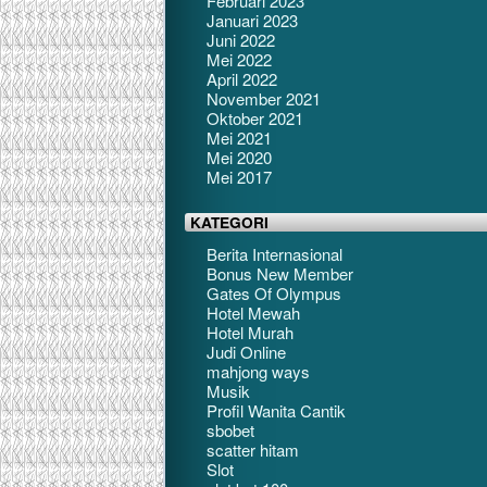
Februari 2023
Januari 2023
Juni 2022
Mei 2022
April 2022
November 2021
Oktober 2021
Mei 2021
Mei 2020
Mei 2017
KATEGORI
Berita Internasional
Bonus New Member
Gates Of Olympus
Hotel Mewah
Hotel Murah
Judi Online
mahjong ways
Musik
Profil Wanita Cantik
sbobet
scatter hitam
Slot