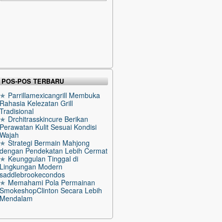
POS-POS TERBARU
Parrillamexicangrill Membuka
Rahasia Kelezatan Grill
Tradisional
Drchitrasskincure Berikan
Perawatan Kulit Sesuai Kondisi
Wajah
Strategi Bermain Mahjong
dengan Pendekatan Lebih Cermat
Keunggulan Tinggal di
Lingkungan Modern
saddlebrookecondos
Memahami Pola Permainan
SmokeshopClinton Secara Lebih
Mendalam