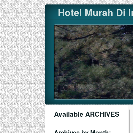
Skip
Hotel Murah Di 
to
content
Available ARCHIVES
Archives by Month: