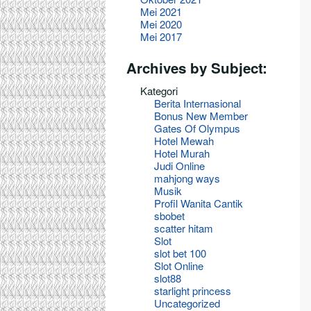
Mei 2021
Mei 2020
Mei 2017
Archives by Subject:
Kategori
Berita Internasional
Bonus New Member
Gates Of Olympus
Hotel Mewah
Hotel Murah
Judi Online
mahjong ways
Musik
Profil Wanita Cantik
sbobet
scatter hitam
Slot
slot bet 100
Slot Online
slot88
starlight princess
Uncategorized