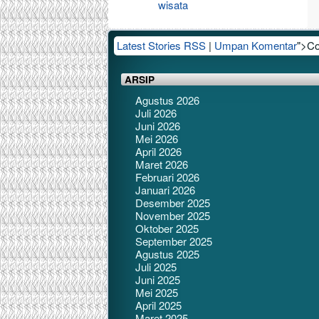
wisata
Latest Stories RSS
|
Umpan Komentar
">C
ARSIP
Agustus 2026
Juli 2026
Juni 2026
Mei 2026
April 2026
Maret 2026
Februari 2026
Januari 2026
Desember 2025
November 2025
Oktober 2025
September 2025
Agustus 2025
Juli 2025
Juni 2025
Mei 2025
April 2025
Maret 2025