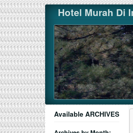
Skip
Hotel Murah Di 
to
content
Available ARCHIVES
Archives by Month: