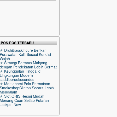
POS-POS TERBARU
Drchitrasskincure Berikan
Perawatan Kulit Sesuai Kondisi
Wajah
Strategi Bermain Mahjong
dengan Pendekatan Lebih Cermat
Keunggulan Tinggal di
Lingkungan Modern
saddlebrookecondos
Memahami Pola Permainan
SmokeshopClinton Secara Lebih
Mendalam
Slot QRIS Resmi Mudah
Menang Cuan Setiap Putaran
Jackpot Now