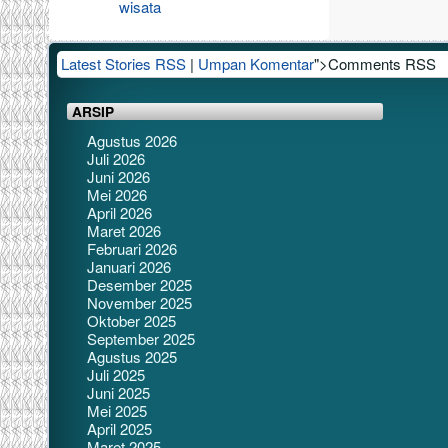
wisata
Latest Stories RSS
|
Umpan Komentar
">Comments RSS
ARSIP
Agustus 2026
Juli 2026
Juni 2026
Mei 2026
April 2026
Maret 2026
Februari 2026
Januari 2026
Desember 2025
November 2025
Oktober 2025
September 2025
Agustus 2025
Juli 2025
Juni 2025
Mei 2025
April 2025
Maret 2025