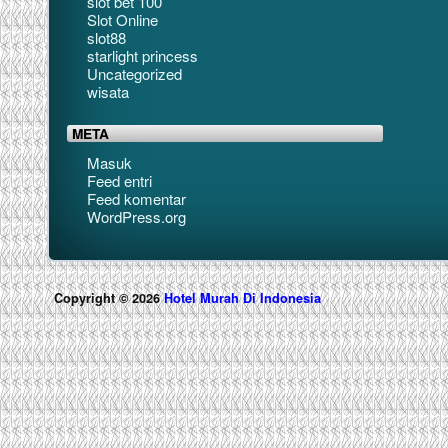
slot bet 100
Slot Online
slot88
starlight princess
Uncategorized
wisata
META
Masuk
Feed entri
Feed komentar
WordPress.org
Copyright © 2026
Hotel Murah Di Indonesia