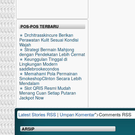
POS-POS TERBARU
Drchitrasskincure Berikan
Perawatan Kulit Sesuai Kondisi
Wajah
Strategi Bermain Mahjong
dengan Pendekatan Lebih Cermat
Keunggulan Tinggal di
Lingkungan Modern
saddlebrookecondos
Memahami Pola Permainan
SmokeshopClinton Secara Lebih
Mendalam
Slot QRIS Resmi Mudah
Menang Cuan Setiap Putaran
Jackpot Now
Latest Stories RSS
|
Umpan Komentar
">Comments RSS
ARSIP