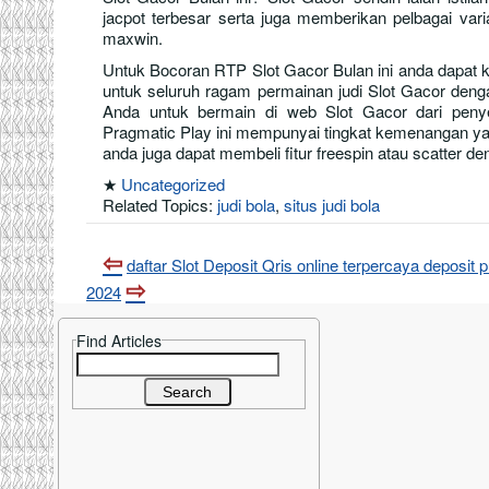
jacpot terbesar serta juga memberikan pelbagai vari
maxwin.
Untuk Bocoran RTP Slot Gacor Bulan ini anda dapat ku
untuk seluruh ragam permainan judi Slot Gacor denga
Anda untuk bermain di web Slot Gacor dari penye
Pragmatic Play ini mempunyai tingkat kemenangan yan
anda juga dapat membeli fitur freespin atau scatter 
★
Uncategorized
Related Topics:
judi bola
,
situs judi bola
daftar Slot Deposit Qris online terpercaya deposit 
2024
Find Articles
Search
for: