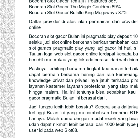
Bocoran Slot Gacor Temujin Treasures 88%
Bocoran Slot Gacor The Magic Cauldron 89%
Bocoran Slot Gacor Bufallo King Megaways 87%
Daftar provider di atas ialah permainan dari provid
online
Bocoran slot gacor Bulan ini pragmatic play deposit 10
selaku judi slot online berkenan berikan tambahan kab
slot games pragmatic play yang lagi gacor ini hari, s
Tautan legal web slot gacor online terdapat kepada 
berlebih memukau yang tak ada berasal dari web lainn
Pastinya terhitung bersama tingkat keamanan terbai
dapat bermain bersama hening dan raih kemenang
knowledge privat dan privasi nya jatuh terhadap pi
layanan kastemer layanan profesional yang siap mela
hingga malam. Hal ini tentunya bisa sebabkan kau
gacor pragmatic Bulan ini berasal dari .
Jadi tunggu lebih-lebih bossku? Segera saja daftar
tertinggi Bulan ini yang menambahkan bocoran RTP s
harinya. Malah cuma dengan modal receh yang bisa
udah dapat nikmati lebih berasal dari 1000 lebih typ
user id pada web Slot88.