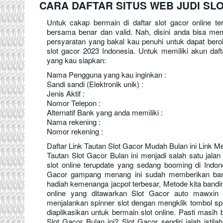
CARA DAFTAR SITUS WEB JUDI SLO
Untuk cakap bermain di daftar slot gacor online ter
bersama benar dan valid. Nah, disini anda bisa me
persyaratan yang bakal kau penuhi untuk dapat berol
slot gacor 2023 Indonesia. Untuk memiliki akun daft
yang kau siapkan:
Nama Pengguna yang kau inginkan :
Sandi sandi (Elektronik unik) :
Jenis Aktif :
Nomor Telepon :
Alternatif Bank yang anda memiliki :
Nama rekening :
Nomor rekening :
Daftar Link Tautan Slot Gacor Mudah Bulan ini Link 
Tautan Slot Gacor Bulan ini menjadi salah satu jal
slot online terupdate yang sedang booming di Indone
Gacor gampang menang ini sudah memberikan ba
hadiah kemenanga jacpot terbesar, Metode kita bandi
online yang ditawarkan Slot Gacor auto mawxin
menjalankan spinner slot dengan mengklik tombol sp
diaplikasikan untuk bermain slot online. Pasti masih
Slot Gacor Bulan ini? Slot Gacor sendiri ialah isti