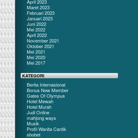
April 2023
Maret 2023
Februari 2023
Januari 2023
Juni 2022
Mei 2022
April 2022
November 2021
Oktober 2021
Mei 2021
Mei 2020
Mei 2017
KATEGORI
Berita Internasional
Bonus New Member
Gates Of Olympus
Hotel Mewah
Hotel Murah
Judi Online
mahjong ways
Musik
Profil Wanita Cantik
sbobet