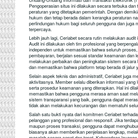
Pengoperasian situs ini dilakukan secara terbuka dan
peraturan yang ditetapkan pemerintah. Dengan demikian,
hukum dan tetap berada dalam kerangka peraturan nas
perlindungan hukum bagi seluruh pengguna dan juga m
terpercaya.
Lebih jauh lagi, Ceriabet secara rutin melakukan audi
Audit ini dilakukan oleh tim profesional yang berpen
independen untuk memastikan bahwa seluruh proses, m
pembayaran, berjalan sesuai standar keamanan dan leg
melakukan perbaikan dan peningkatan sistem secara
dan memastikan bahwa platform tetap berada di jalu
Selain aspek teknis dan administratif, Ceriabet juga 
aktivitasnya. Member selalu diberikan informasi yang l
serta prosedur keamanan yang diterapkan. Hal ini d
memastikan bahwa pengguna merasa aman saat melaku
sistem transparansi yang baik, pengguna dapat mera
tidak akan melakukan kecurangan dan mematuhi seluru
Salah satu bukti nyata dari komitmen Ceriabet terhad
pelanggan yang profesional dan responsif. Jika terda
maupun proses transaksi, pengguna dapat menghubung
biasanya akan memberikan penjelasan lengkap, melak
masalah secara cepat dan tepat. Keberadaan layanan