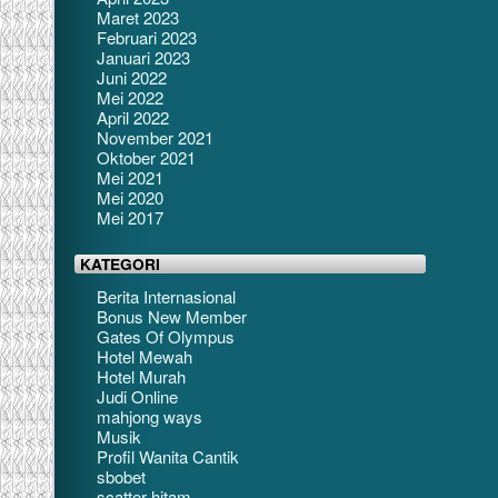
Maret 2023
Februari 2023
Januari 2023
Juni 2022
Mei 2022
April 2022
November 2021
Oktober 2021
Mei 2021
Mei 2020
Mei 2017
KATEGORI
Berita Internasional
Bonus New Member
Gates Of Olympus
Hotel Mewah
Hotel Murah
Judi Online
mahjong ways
Musik
Profil Wanita Cantik
sbobet
scatter hitam