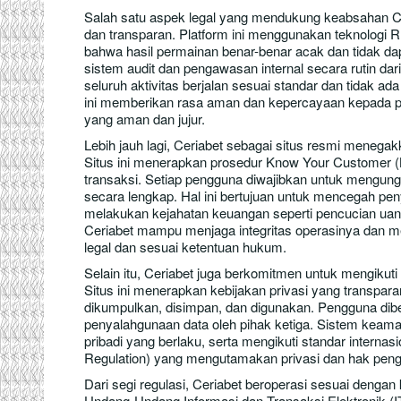
Salah satu aspek legal yang mendukung keabsahan Ce
dan transparan. Platform ini menggunakan teknolog
bahwa hasil permainan benar-benar acak dan tidak dap
sistem audit dan pengawasan internal secara rutin d
seluruh aktivitas berjalan sesuai standar dan tidak a
ini memberikan rasa aman dan kepercayaan kepada 
yang aman dan jujur.
Lebih jauh lagi, Ceriabet sebagai situs resmi menegak
Situs ini menerapkan prosedur Know Your Customer (
transaksi. Setiap pengguna diwajibkan untuk mengung
secara lengkap. Hal ini bertujuan untuk mencegah peny
melakukan kejahatan keuangan seperti pencucian uang
Ceriabet mampu menjaga integritas operasinya dan m
legal dan sesuai ketentuan hukum.
Selain itu, Ceriabet juga berkomitmen untuk mengikuti s
Situs ini menerapkan kebijakan privasi yang transpa
dikumpulkan, disimpan, dan digunakan. Pengguna diber
penyalahgunaan data oleh pihak ketiga. Sistem keaman
pribadi yang berlaku, serta mengikuti standar interna
Regulation) yang mengutamakan privasi dan hak pen
Dari segi regulasi, Ceriabet beroperasi sesuai denga
Undang-Undang Informasi dan Transaksi Elektronik (ITE