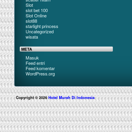
Slot
slot bet 100
Slot Online
slot88
starlight princess
Uncategorized
wisata
META
Masuk
Feed entri
Feed komentar
WordPress.org
Copyright © 2026
Hotel Murah Di Indonesia