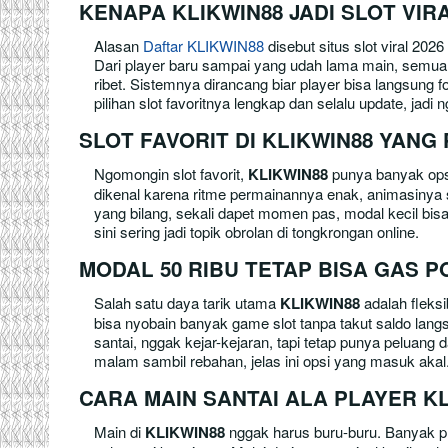
KENAPA KLIKWIN88 JADI SLOT VIRA
Alasan
Daftar KLIKWIN88
disebut situs slot viral 202
Dari player baru sampai yang udah lama main, semua
ribet. Sistemnya dirancang biar player bisa langsung
pilihan slot favoritnya lengkap dan selalu update, jadi 
SLOT FAVORIT DI KLIKWIN88 YANG
Ngomongin slot favorit,
KLIKWIN88
punya banyak opsi 
dikenal karena ritme permainannya enak, animasinya 
yang bilang, sekali dapet momen pas, modal kecil bisa 
sini sering jadi topik obrolan di tongkrongan online.
MODAL 50 RIBU TETAP BISA GAS P
Salah satu daya tarik utama
KLIKWIN88
adalah fleksi
bisa nyobain banyak game slot tanpa takut saldo lan
santai, nggak kejar-kejaran, tapi tetap punya peluang
malam sambil rebahan, jelas ini opsi yang masuk akal
CARA MAIN SANTAI ALA PLAYER KL
Main di
KLIKWIN88
nggak harus buru-buru. Banyak pl