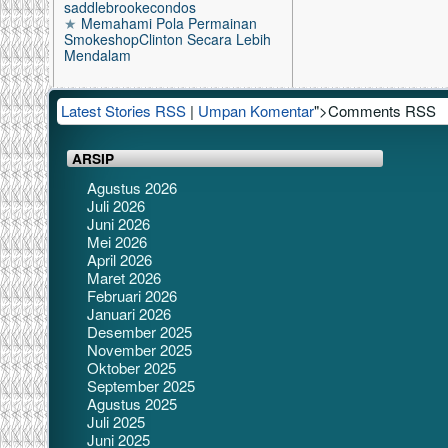
saddlebrookecondos
Memahami Pola Permainan
SmokeshopClinton Secara Lebih
Mendalam
Latest Stories RSS
|
Umpan Komentar
">Comments RSS
ARSIP
Agustus 2026
Juli 2026
Juni 2026
Mei 2026
April 2026
Maret 2026
Februari 2026
Januari 2026
Desember 2025
November 2025
Oktober 2025
September 2025
Agustus 2025
Juli 2025
Juni 2025