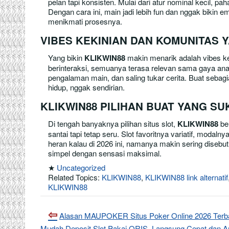
pelan tapi konsisten. Mulai dari atur nominal kecil, p
Dengan cara ini, main jadi lebih fun dan nggak bikin em
menikmati prosesnya.
VIBES KEKINIAN DAN KOMUNITAS 
Yang bikin
KLIKWIN88
makin menarik adalah vibes ke
berinteraksi, semuanya terasa relevan sama gaya anak
pengalaman main, dan saling tukar cerita. Buat sebagian 
hidup, nggak sendirian.
KLIKWIN88 PILIHAN BUAT YANG SU
Di tengah banyaknya pilihan situs slot,
KLIKWIN88
ber
santai tapi tetap seru. Slot favoritnya variatif, mod
heran kalau di 2026 ini, namanya makin sering disebut
simpel dengan sensasi maksimal.
★
Uncategorized
Related Topics:
KLIKWIN88
,
KLIKWIN88 link alternatif
KLIKWIN88
Alasan MAUPOKER Situs Poker Online 2026 Terba
Mudah Deposit Slot Pakai QRIS, Langsung Cepat dan 