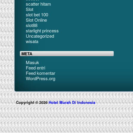
scatter hitam
Slot
slot bet 100
Slot Online
slot88
starlight princess
Uncategorized
wisata
META
Masuk
Feed entri
Feed komentar
WordPress.org
Copyright © 2026
Hotel Murah Di Indonesia