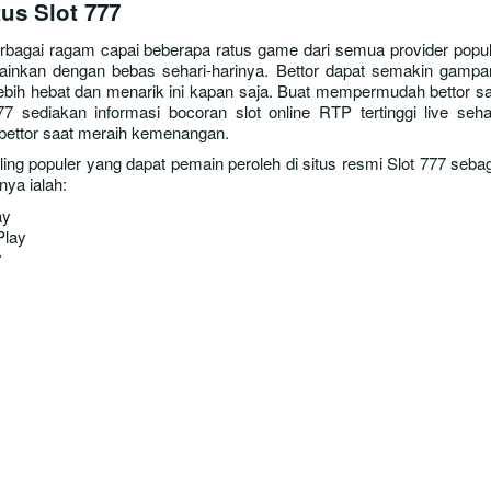
us Slot 777
bagai ragam capai beberapa ratus game dari semua provider popul
mainkan dengan bebas sehari-harinya. Bettor dapat semakin gampa
ebih hebat dan menarik ini kapan saja. Buat mempermudah bettor s
7 sediakan informasi bocoran slot online RTP tertinggi live seha
bettor saat meraih kemenangan.
ing populer yang dapat pemain peroleh di situs resmi Slot 777 seba
nya ialah:
ay
Play
y