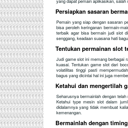
yang dapat pemain aplikasikan, salah s
Persiapkan sasaran berma
Pemain yang siap dengan sasaran per
bisa peroleh keringanan bermain-main
terbaik agar bisa bermain judi slot
senggang, keadaan suasana hati bagus
Tentukan permainan slot t
Judi game slot ini memang berbagai 
kuasai. Tentukan game slot dari boc
volatilitas tinggi pasti mempermud
bagus yang dicintai hal ini juga mem
Ketahui dan mengertilah 
Seharusnya bermainlah dengan telah
Ketahui type mesin slot dalam jum
didalamnya yang tidak membuat kalia
kemenangan.
Bermainlah dengan timing