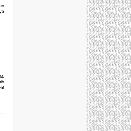
an
ya
at.
bih
pat