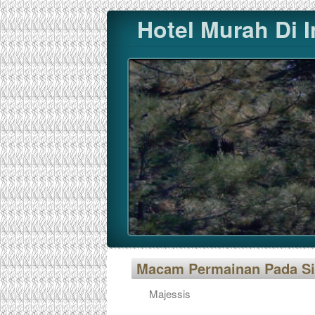
Skip
Hotel Murah Di 
to
content
Macam Permainan Pada Si
Majessis