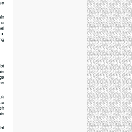
sa
in
ne
pel
u.
ng
lot
in
ga
an
uk
ice
leh
ain
ot