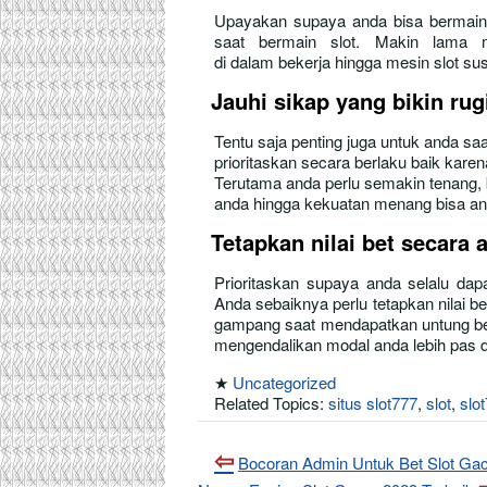
Upayakan supaya anda bisa bermain 
saat bermain slot. Makin lama m
di dalam bekerja hingga mesin slot sus
Jauhi sikap yang bikin rug
Tentu saja penting juga untuk anda sa
prioritaskan secara berlaku baik kar
Terutama anda perlu semakin tenang, 
anda hingga kekuatan menang bisa an
Tetapkan nilai bet secara
Prioritaskan supaya anda selalu dapat
Anda sebaiknya perlu tetapkan nilai b
gampang saat mendapatkan untung besa
mengendalikan modal anda lebih pas d
★
Uncategorized
Related Topics:
situs slot777
,
slot
,
slo
Bocoran Admin Untuk Bet Slot Ga