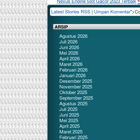
Nexus Engine Slot Gacor 2023 Terbaik
Latest Stories RSS
|
Umpan Komentar
">C
ARSIP
Agustus 2026
Juli 2026
Juni 2026
Mei 2026
April 2026
Maret 2026
Februari 2026
Januari 2026
Desember 2025
November 2025
Oktober 2025
September 2025
Agustus 2025
Juli 2025
Juni 2025
Mei 2025
April 2025
Maret 2025
Februari 2025