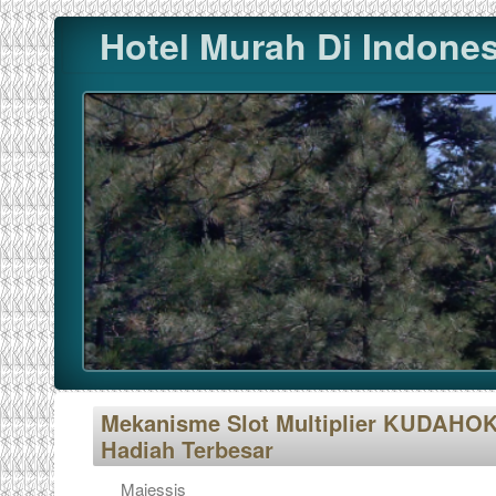
Skip
Hotel Murah Di Indones
to
content
Mekanisme Slot Multiplier KUDAHOK
Hadiah Terbesar
Majessis