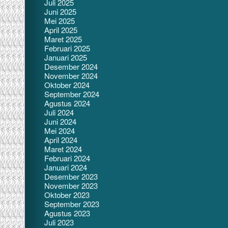
Juli 2025
Juni 2025
Mei 2025
April 2025
Maret 2025
Februari 2025
Januari 2025
Desember 2024
November 2024
Oktober 2024
September 2024
Agustus 2024
Juli 2024
Juni 2024
Mei 2024
April 2024
Maret 2024
Februari 2024
Januari 2024
Desember 2023
November 2023
Oktober 2023
September 2023
Agustus 2023
Juli 2023