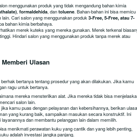
salon menggunakan produk yang tidak mengandung bahan kimia
thalate)
,
formaldehida
, dan
toluene
. Bahan-bahan ini bisa memicu
n lain. Cari salon yang menggunakan produk
3-Free, 5-Free, atau 7-
apa bahan kimia berbahaya.
rhatikan merek kuteks yang mereka gunakan. Merek terkenal biasan
h tinggi. Hindari salon yang menggunakan produk tanpa merek atau
 Memberi Ulasan
erhak bertanya tentang prosedur yang akan dilakukan. Jika kamu
ngan ragu untuk bertanya.
imana mereka mensterilkan alat. Jika mereka tidak bisa menjelask
encari salon lain.
, jika kamu puas dengan pelayanan dan kebersihannya, berikan ulas
laman yang kurang baik, sampaikan masukan secara konstruktif. Ini
 layanannya dan membantu pelanggan lain dalam memilih.
isa menikmati perawatan kuku yang cantik dan yang lebih penting,
kuku adalah investasi jangka panjang.