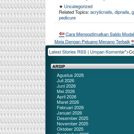
★
Uncategorized
Related Topics:
acrylicnails
,
dipnails
,
g
pedicure
Cara Mengoptimalkan Saldo Modal 
Meja Dengan Peluang Menang Terbaik
Latest Stories RSS
|
Umpan Komentar
">C
ARSIP
Agustus 2026
Juli 2026
Juni 2026
Mei 2026
April 2026
Maret 2026
Februari 2026
Januari 2026
Desember 2025
November 2025
Oktober 2025