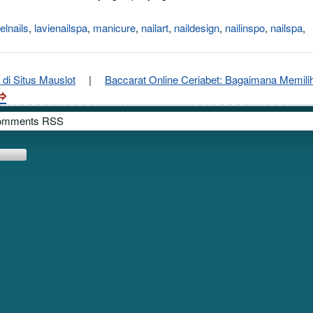
elnails
,
lavienailspa
,
manicure
,
nailart
,
naildesign
,
nailinspo
,
nailspa
,
di Situs Mauslot
|
Baccarat Online Ceriabet: Bagaimana Memili
omments RSS