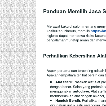
Panduan Memilih Jasa S
Merawat kuku di salon memang menyenan
kesibukan. Namun, memilih
https://la
higienis dapat membawa risiko kesehata
pengalamanmu tetap aman dan menyen
Perhatikan Kebersihan Ala
Aspek pertama dan terpenting adalah k
Apakah tempatnya terlihat bersih dan te
Alat Steril
: Pastikan alat-alat ya
dengan benar. Salon yang profesiona
menggunakan
autoclave
. Alat ster
membersihkan alat dengan alkohol,
Handuk Bersih
: Perhatikan ha
digunakan untuk satu pelanggan. P