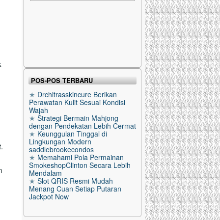
k
POS-POS TERBARU
Drchitrasskincure Berikan
Perawatan Kulit Sesuai Kondisi
Wajah
Strategi Bermain Mahjong
dengan Pendekatan Lebih Cermat
Keunggulan Tinggal di
Lingkungan Modern
.
saddlebrookecondos
Memahami Pola Permainan
SmokeshopClinton Secara Lebih
n
Mendalam
Slot QRIS Resmi Mudah
Menang Cuan Setiap Putaran
Jackpot Now