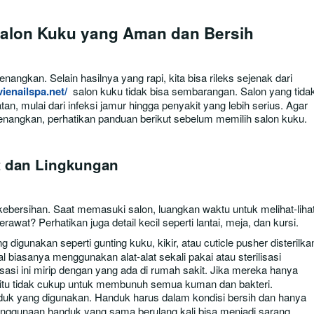
alon Kuku yang Aman dan Bersih
gkan. Selain hasilnya yang rapi, kita bisa rileks sejenak dari
vienailspa.net/
salon kuku tidak bisa sembarangan. Salon yang tida
n, mulai dari infeksi jamur hingga penyakit yang lebih serius. Agar
angkan, perhatikan panduan berikut sebelum memilih salon kuku.
t dan Lingkungan
ebersihan. Saat memasuki salon, luangkan waktu untuk melihat-lihat
rawat? Perhatikan juga detail kecil seperti lantai, meja, dan kursi.
ng digunakan seperti gunting kuku, kikir, atau cuticle pusher disterilka
l biasanya menggunakan alat-alat sekali pakai atau sterilisasi
ilisasi ini mirip dengan yang ada di rumah sakit. Jika mereka hanya
 itu tidak cukup untuk membunuh semua kuman dan bakteri.
nduk yang digunakan. Handuk harus dalam kondisi bersih dan hanya
enggunaan handuk yang sama berulang kali bisa menjadi sarang