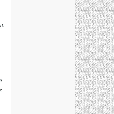
ya
an
an