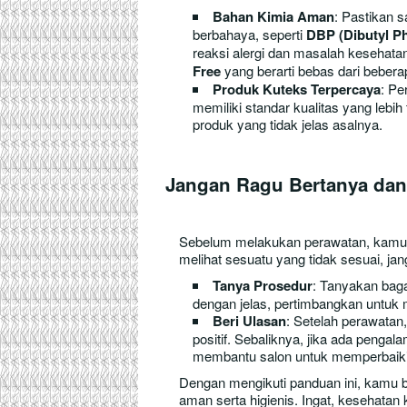
Bahan Kimia Aman
: Pastikan 
berbahaya, seperti
DBP (Dibutyl Ph
reaksi alergi dan masalah kesehata
Free
yang berarti bebas dari beber
Produk Kuteks Terpercaya
: Pe
memiliki standar kualitas yang lebi
produk yang tidak jelas asalnya.
Jangan Ragu Bertanya dan
Sebelum melakukan perawatan, kamu b
melihat sesuatu yang tidak sesuai, ja
Tanya Prosedur
: Tanyakan baga
dengan jelas, pertimbangkan untuk m
Beri Ulasan
: Setelah perawatan
positif. Sebaliknya, jika ada penga
membantu salon untuk memperbaiki
Dengan mengikuti panduan ini, kamu b
aman serta higienis. Ingat, kesehatan 