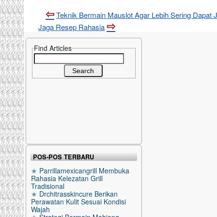
Teknik Bermain Mauslot Agar Lebih Sering Dapat 
Jaga Resep Rahasia
Find Articles
Search
for:
POS-POS TERBARU
Parrillamexicangrill Membuka
Rahasia Kelezatan Grill
Tradisional
Drchitrasskincure Berikan
Perawatan Kulit Sesuai Kondisi
Wajah
Strategi Bermain Mahjong