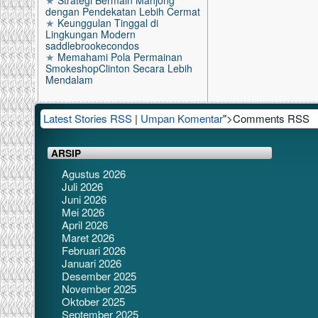
dengan Pendekatan Lebih Cermat
Keunggulan Tinggal di
Lingkungan Modern
saddlebrookecondos
Memahami Pola Permainan
SmokeshopClinton Secara Lebih
Mendalam
Latest Stories RSS
|
Umpan Komentar
">Comments RSS
ARSIP
Agustus 2026
Juli 2026
Juni 2026
Mei 2026
April 2026
Maret 2026
Februari 2026
Januari 2026
Desember 2025
November 2025
Oktober 2025
September 2025