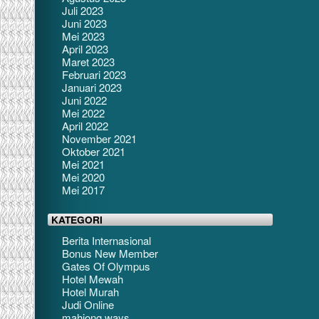
Juli 2023
Juni 2023
Mei 2023
April 2023
Maret 2023
Februari 2023
Januari 2023
Juni 2022
Mei 2022
April 2022
November 2021
Oktober 2021
Mei 2021
Mei 2020
Mei 2017
KATEGORI
Berita Internasional
Bonus New Member
Gates Of Olympus
Hotel Mewah
Hotel Murah
Judi Online
mahjong ways