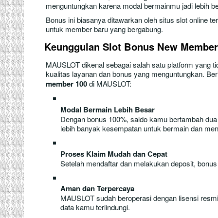
menguntungkan karena modal bermainmu jadi lebih b
Bonus ini biasanya ditawarkan oleh situs slot online
untuk member baru yang bergabung.
Keunggulan Slot Bonus New Member
MAUSLOT dikenal sebagai salah satu platform yang tid
kualitas layanan dan bonus yang menguntungkan. Beri
member 100
di MAUSLOT:
Modal Bermain Lebih Besar
Dengan bonus 100%, saldo kamu bertambah dua ka
lebih banyak kesempatan untuk bermain dan menge
Proses Klaim Mudah dan Cepat
Setelah mendaftar dan melakukan deposit, bonus
Aman dan Terpercaya
MAUSLOT sudah beroperasi dengan lisensi resmi
data kamu terlindungi.