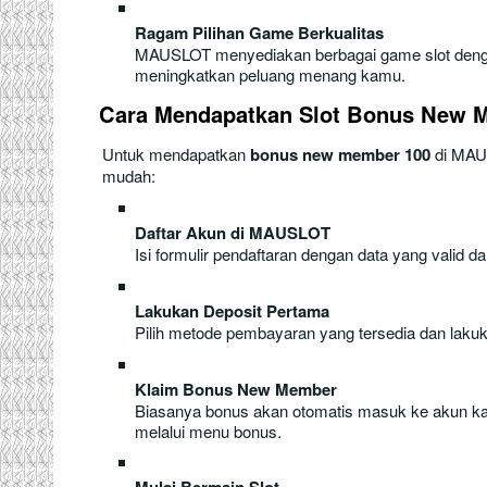
Ragam Pilihan Game Berkualitas
MAUSLOT menyediakan berbagai game slot dengan
meningkatkan peluang menang kamu.
Cara Mendapatkan Slot Bonus New 
Untuk mendapatkan
bonus new member 100
di MAUS
mudah:
Daftar Akun di MAUSLOT
Isi formulir pendaftaran dengan data yang valid d
Lakukan Deposit Pertama
Pilih metode pembayaran yang tersedia dan lakuk
Klaim Bonus New Member
Biasanya bonus akan otomatis masuk ke akun ka
melalui menu bonus.