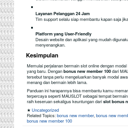
Layanan Pelanggan 24 Jam
Tim support selalu siap membantu kapan saja jik
Platform yang User-Friendly
Desain website dan aplikasi yang mudah digun
menyenangkan.
Kesimpulan
Memulai perjalanan bermain slot online dengan modal
yang baru. Dengan
bonus new member 100
dari MA
tersebut tanpa perlu mengeluarkan banyak modal awal
menang dan bermain lebih lama.
Panduan ini harapannya bisa membantu kamu memanf
terpercaya seperti MAUSLOT sebagai tempat bermain 
raih keseruan sekaligus keuntungan dari
slot bonus 
★
Uncategorized
Related Topics:
bonus new member
,
bonus new memb
bonus new member 100