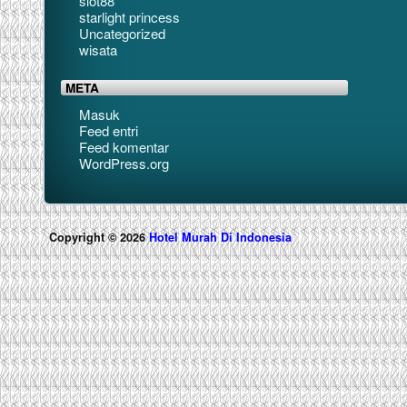
slot88
starlight princess
Uncategorized
wisata
META
Masuk
Feed entri
Feed komentar
WordPress.org
Copyright © 2026
Hotel Murah Di Indonesia