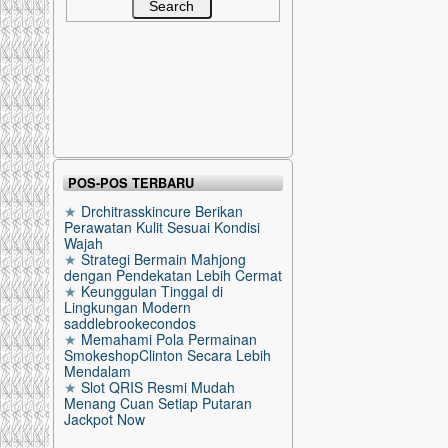
POS-POS TERBARU
Drchitrasskincure Berikan
Perawatan Kulit Sesuai Kondisi
Wajah
Strategi Bermain Mahjong
dengan Pendekatan Lebih Cermat
Keunggulan Tinggal di
Lingkungan Modern
saddlebrookecondos
Memahami Pola Permainan
SmokeshopClinton Secara Lebih
Mendalam
Slot QRIS Resmi Mudah
Menang Cuan Setiap Putaran
Jackpot Now