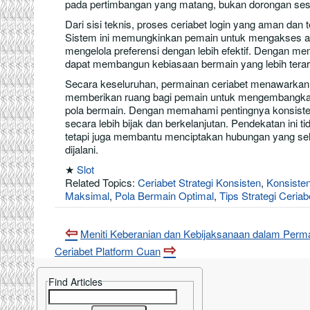
pada pertimbangan yang matang, bukan dorongan ses
Dari sisi teknis, proses ceriabet login yang aman dan
Sistem ini memungkinkan pemain untuk mengakses akun
mengelola preferensi dengan lebih efektif. Dengan mem
dapat membangun kebiasaan bermain yang lebih terara
Secara keseluruhan, permainan ceriabet menawarkan leb
memberikan ruang bagi pemain untuk mengembangkan ke
pola bermain. Dengan memahami pentingnya konsisten
secara lebih bijak dan berkelanjutan. Pendekatan ini
tetapi juga membantu menciptakan hubungan yang sehat
dijalani.
★
Slot
Related Topics:
Ceriabet Strategi Konsisten
,
Konsiste
Maksimal
,
Pola Bermain Optimal
,
Tips Strategi Ceriab
Meniti Keberanian dan Kebijaksanaan dalam Perm
Ceriabet Platform Cuan
Find Articles
Search
for: