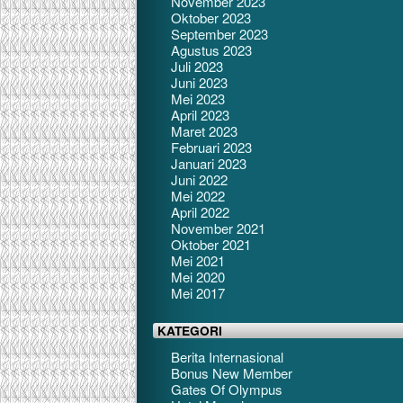
November 2023
Oktober 2023
September 2023
Agustus 2023
Juli 2023
Juni 2023
Mei 2023
April 2023
Maret 2023
Februari 2023
Januari 2023
Juni 2022
Mei 2022
April 2022
November 2021
Oktober 2021
Mei 2021
Mei 2020
Mei 2017
KATEGORI
Berita Internasional
Bonus New Member
Gates Of Olympus