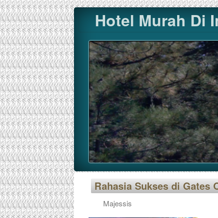
Skip
Hotel Murah Di 
to
content
Rahasia Sukses di Gates 
Majessis