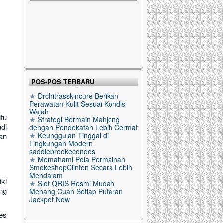
POS-POS TERBARU
Drchitrasskincure Berikan
Perawatan Kulit Sesuai Kondisi
Wajah
itu
Strategi Bermain Mahjong
di
dengan Pendekatan Lebih Cermat
Keunggulan Tinggal di
an
Lingkungan Modern
saddlebrookecondos
Memahami Pola Permainan
SmokeshopClinton Secara Lebih
Mendalam
ki
Slot QRIS Resmi Mudah
ng
Menang Cuan Setiap Putaran
Jackpot Now
tes