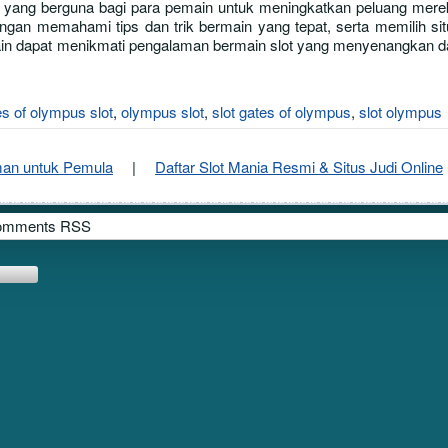
yang berguna bagi para pemain untuk meningkatkan peluang mere
an memahami tips dan trik bermain yang tepat, serta memilih sit
emain dapat menikmati pengalaman bermain slot yang menyenangkan 
es of olympus slot
,
olympus slot
,
slot gates of olympus
,
slot olympus
man untuk Pemula
|
Daftar Slot Mania Resmi & Situs Judi Online
omments RSS