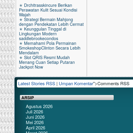
Drchitrasskincure Berikan
Perawatan Kulit Sesuai Kondisi
Wajah
Strategi Bermain Mahjong
dengan Pendekatan Lebih Cermat
Keunggulan Tinggal di
Lingkungan Modern
saddlebrookecondos
Memahami Pola Permainan
SmokeshopClinton Secara Lebih
Mendalam
Slot QRIS Resmi Mudah
Menang Cuan Setiap Putaran
Jackpot Now
Latest Stories RSS
|
Umpan Komentar
">Comments RSS
ARSIP
Agustus 2026
Juli 2026
Juni 2026
Mei 2026
April 2026
Maret 2026