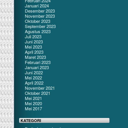
Februari 2024
Januari 2024
Desember 2023
November 2023
Oktober 2023
September 2023
Agustus 2023
Juli 2023
Juni 2023
Mei 2023
April 2023
Maret 2023
Februari 2023
Januari 2023
Juni 2022
Mei 2022
April 2022
November 2021
Oktober 2021
Mei 2021
Mei 2020
Mei 2017
KATEGORI