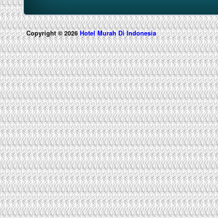
Copyright © 2026
Hotel Murah Di Indonesia