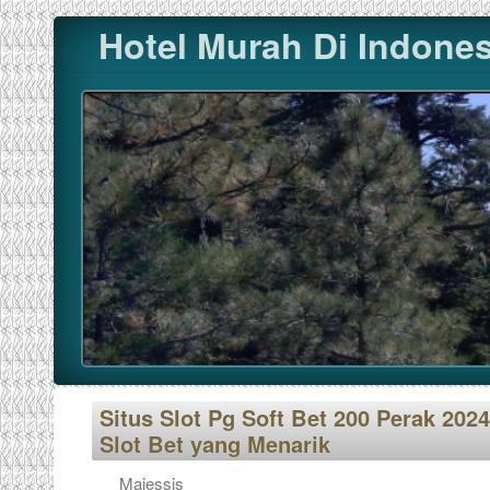
Skip
Hotel Murah Di Indones
to
content
Situs Slot Pg Soft Bet 200 Perak 202
Slot Bet yang Menarik
Majessis