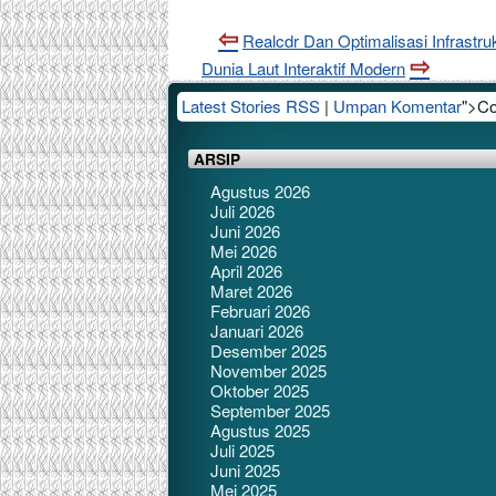
Realcdr Dan Optimalisasi Infrastru
Dunia Laut Interaktif Modern
Latest Stories RSS
|
Umpan Komentar
">C
ARSIP
Agustus 2026
Juli 2026
Juni 2026
Mei 2026
April 2026
Maret 2026
Februari 2026
Januari 2026
Desember 2025
November 2025
Oktober 2025
September 2025
Agustus 2025
Juli 2025
Juni 2025
Mei 2025