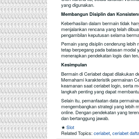
yang digunakan.
Membangun Disiplin dan Konsisten
Keberhasilan dalam bermain tidak hanya
menjalankan rencana yang telah dibuat
pengambilan keputusan selama berma
Pemain yang disiplin cenderung lebih
tetap berpegang pada batasan modal y
menerapkan pendekatan logis dan teru
Kesimpulan
Bermain di Ceriabet dapat dilakukan de
Memahami karakteristik permainan Ce
keamanan saat ceriabet login, serta m
langkah penting yang dapat membantu
Selain itu, pemanfaatan data permain
mengembangkan strategi yang lebih ma
online. Dengan pendekatan yang terenc
dan bertanggung jawab.
★
Slot
Related Topics:
ceriabet
,
ceriabet dafta