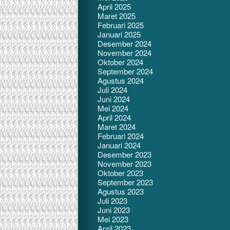
April 2025
Maret 2025
Februari 2025
Januari 2025
Desember 2024
November 2024
Oktober 2024
September 2024
Agustus 2024
Juli 2024
Juni 2024
Mei 2024
April 2024
Maret 2024
Februari 2024
Januari 2024
Desember 2023
November 2023
Oktober 2023
September 2023
Agustus 2023
Juli 2023
Juni 2023
Mei 2023
April 2023