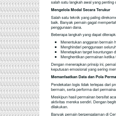
salah satu langkah awal yang penting 
Mengelola Modal Secara Terukur
Salah satu teknik yang paling direk
baik. Banyak pemain gagal mempertaha
penggunaan dana.
Beberapa langkah yang dapat diterapka
Menentukan anggaran bermain h
Menghindari penggunaan seluruh
Menetapkan target keuntungan d
Menghentikan permainan ketika ta
Dengan menerapkan prinsip ini, pemai
keputusan emosional yang sering mer
Memanfaatkan Data dan Pola Perma
Pendekatan logis tidak terlepas dari 
bermain, serta performa dari permaina
Meskipun hasil permainan bersifat a
aktivitas mereka sendiri. Dengan begi
dilakukan.
Banyak pemain berpengalaman di Ceri