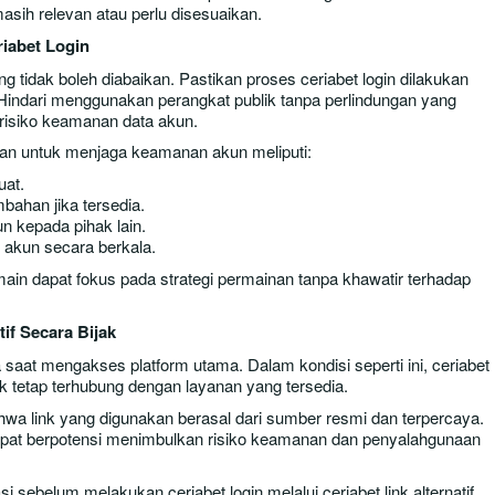
asih relevan atau perlu disesuaikan.
iabet Login
idak boleh diabaikan. Pastikan proses ceriabet login dilakukan
 Hindari menggunakan perangkat publik tanpa perlindungan yang
isiko keamanan data akun.
kan untuk menjaga keamanan akun meliputi:
uat.
bahan jika tersedia.
n kepada pihak lain.
 akun secara berkala.
n dapat fokus pada strategi permainan tanpa khawatir terhadap
if Secara Bijak
aat mengakses platform utama. Dalam kondisi seperti ini, ceriabet
tuk tetap terhubung dengan layanan yang tersedia.
a link yang digunakan berasal dari sumber resmi dan terpercaya.
dapat berpotensi menimbulkan risiko keamanan dan penyalahgunaan
asi sebelum melakukan ceriabet login melalui ceriabet link alternatif