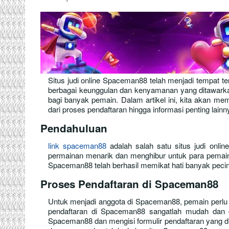
Situs judi online Spaceman88 telah menjadi tempat ter
berbagai keunggulan dan kenyamanan yang ditawarkan
bagi banyak pemain. Dalam artikel ini, kita akan me
dari proses pendaftaran hingga informasi penting lainn
Pendahuluan
link spaceman88
adalah salah satu situs judi onli
permainan menarik dan menghibur untuk para pemain
Spaceman88 telah berhasil memikat hati banyak pecinta
Proses Pendaftaran di Spaceman88
Untuk menjadi anggota di Spaceman88, pemain perlu 
pendaftaran di Spaceman88 sangatlah mudah dan c
Spaceman88 dan mengisi formulir pendaftaran yang d