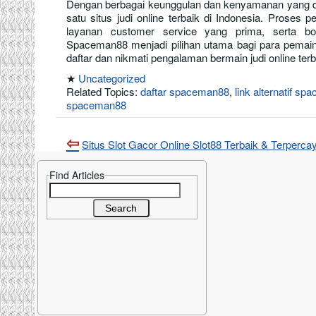
Dengan berbagai keunggulan dan kenyamanan yang di
satu situs judi online terbaik di Indonesia. Prose
layanan customer service yang prima, serta 
Spaceman88 menjadi pilihan utama bagi para pemain j
daftar dan nikmati pengalaman bermain judi online te
★
Uncategorized
Related Topics:
daftar spaceman88
,
link alternatif s
spaceman88
Situs Slot Gacor Online Slot88 Terbaik & Terpercay
Find Articles
Search
for: