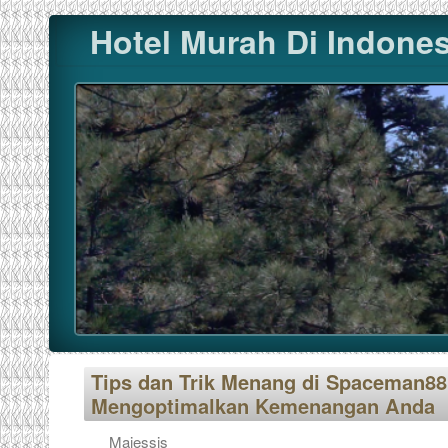
Skip
Hotel Murah Di Indones
to
content
Tips dan Trik Menang di Spaceman88:
Mengoptimalkan Kemenangan Anda
Majessis