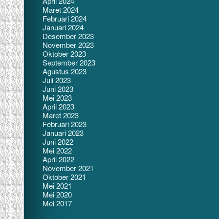
April 2024
Maret 2024
Februari 2024
Januari 2024
Desember 2023
November 2023
Oktober 2023
September 2023
Agustus 2023
Juli 2023
Juni 2023
Mei 2023
April 2023
Maret 2023
Februari 2023
Januari 2023
Juni 2022
Mei 2022
April 2022
November 2021
Oktober 2021
Mei 2021
Mei 2020
Mei 2017