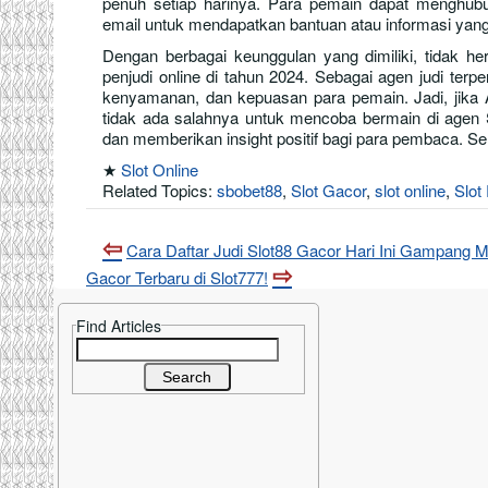
penuh setiap harinya. Para pemain dapat menghubung
email untuk mendapatkan bantuan atau informasi yang
Dengan berbagai keunggulan yang dimiliki, tidak h
penjudi online di tahun 2024. Sebagai agen judi te
kenyamanan, dan kepuasan para pemain. Jadi, jika A
tidak ada salahnya untuk mencoba bermain di agen 
dan memberikan insight positif bagi para pembaca. S
★
Slot Online
Related Topics:
sbobet88
,
Slot Gacor
,
slot online
,
Slot
Cara Daftar Judi Slot88 Gacor Hari Ini Gampang 
Gacor Terbaru di Slot777!
Find Articles
Search
for: