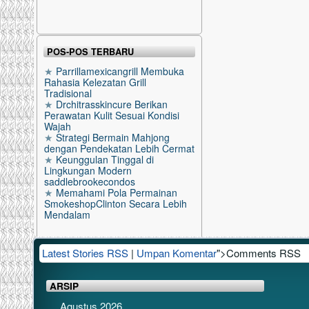
POS-POS TERBARU
Parrillamexicangrill Membuka
Rahasia Kelezatan Grill
Tradisional
Drchitrasskincure Berikan
Perawatan Kulit Sesuai Kondisi
Wajah
Strategi Bermain Mahjong
dengan Pendekatan Lebih Cermat
Keunggulan Tinggal di
Lingkungan Modern
saddlebrookecondos
Memahami Pola Permainan
SmokeshopClinton Secara Lebih
Mendalam
Latest Stories RSS
|
Umpan Komentar
">Comments RSS
ARSIP
Agustus 2026