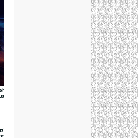
ah
tus
nsi
kan