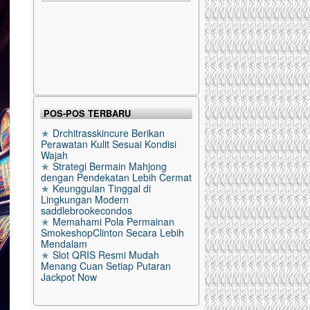
POS-POS TERBARU
Drchitrasskincure Berikan
Perawatan Kulit Sesuai Kondisi
Wajah
Strategi Bermain Mahjong
dengan Pendekatan Lebih Cermat
Keunggulan Tinggal di
Lingkungan Modern
saddlebrookecondos
Memahami Pola Permainan
SmokeshopClinton Secara Lebih
Mendalam
Slot QRIS Resmi Mudah
Menang Cuan Setiap Putaran
Jackpot Now