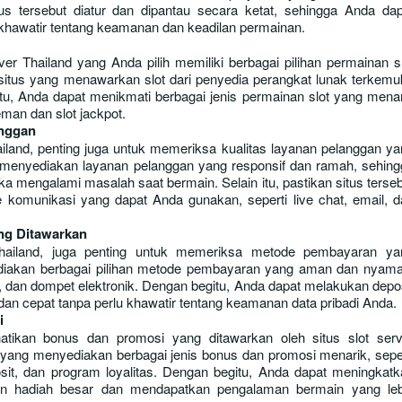
 tersebut diatur dan dipantau secara ketat, sehingga Anda dap
khawatir tentang keamanan dan keadilan permainan.
rver Thailand yang Anda pilih memiliki berbagai pilihan permainan s
 situs yang menawarkan slot dari penyedia perangkat lunak terkem
itu, Anda dapat menikmati berbagai jenis permainan slot yang mena
man dan slot jackpot.
anggan
hailand, penting juga untuk memeriksa kualitas layanan pelanggan y
ut menyediakan layanan pelanggan yang responsif dan ramah, sehin
a mengalami masalah saat bermain. Selain itu, pastikan situs terse
komunikasi yang dapat Anda gunakan, seperti live chat, email, d
ng Ditawarkan
Thailand, juga penting untuk memeriksa metode pembayaran ya
yediakan berbagai pilihan metode pembayaran yang aman dan nyama
t, dan dompet elektronik. Dengan begitu, Anda dapat melakukan depo
n cepat tanpa perlu khawatir tentang keamanan data pribadi Anda.
i
atikan bonus dan promosi yang ditawarkan oleh situs slot serv
us yang menyediakan berbagai jenis bonus dan promosi menarik, sepe
it, dan program loyalitas. Dengan begitu, Anda dapat meningkatk
 hadiah besar dan mendapatkan pengalaman bermain yang leb