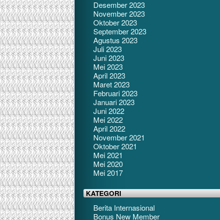
Desember 2023
November 2023
Oktober 2023
September 2023
Agustus 2023
Juli 2023
Juni 2023
Mei 2023
April 2023
Maret 2023
Februari 2023
Januari 2023
Juni 2022
Mei 2022
April 2022
November 2021
Oktober 2021
Mei 2021
Mei 2020
Mei 2017
KATEGORI
Berita Internasional
Bonus New Member