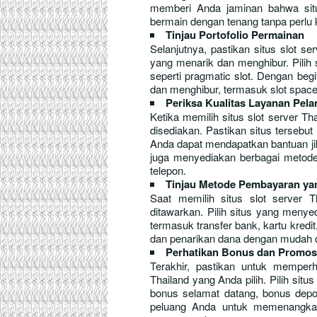
memberi Anda jaminan bahwa situs
bermain dengan tenang tanpa perlu 
Tinjau Portofolio Permainan
Selanjutnya, pastikan situs slot se
yang menarik dan menghibur. Pilih
seperti pragmatic slot. Dengan beg
dan menghibur, termasuk slot space
Periksa Kualitas Layanan Pel
Ketika memilih situs slot server T
disediakan. Pastikan situs terseb
Anda dapat mendapatkan bantuan jik
juga menyediakan berbagai metode 
telepon.
Tinjau Metode Pembayaran ya
Saat memilih situs slot server 
ditawarkan. Pilih situs yang men
termasuk transfer bank, kartu kredi
dan penarikan dana dengan mudah da
Perhatikan Bonus dan Promos
Terakhir, pastikan untuk memperh
Thailand yang Anda pilih. Pilih sit
bonus selamat datang, bonus depos
peluang Anda untuk memenangkan