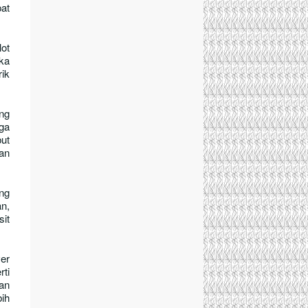
at
lot
uka
rik
ang
gga
but
an
ng
n,
sit
er
rti
an
ih