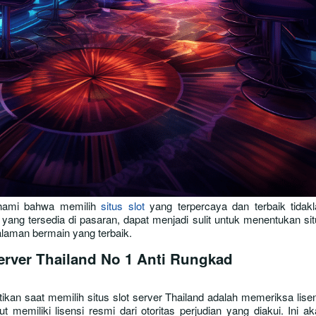
ahami bahwa memilih
situs slot
yang terpercaya dan terbaik tidakl
yang tersedia di pasaran, dapat menjadi sulit untuk menentukan si
aman bermain yang terbaik.
erver Thailand No 1 Anti Rungkad
ikan saat memilih situs slot server Thailand adalah memeriksa lise
ut memiliki lisensi resmi dari otoritas perjudian yang diakui. Ini a