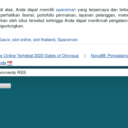
di atas, Anda dapat memilih
spaceman
yang terpercaya dan terba
rhatikan lisensi, portofolio permainan, layanan pelanggan, meto
kan oleh situs tersebut sehingga Anda dapat menikmati pengalam
nguntungkan.
 Gacor
,
slot online
,
slot thailand
,
Spaceman
us Online Terhebat 2023 Gates of Olympus
|
Nova88: Pengalam
nda
omments RSS