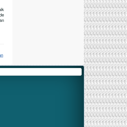
ik
de
an
an